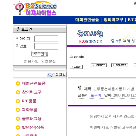
대회관련물품
|
창의력교구
|
R/
아이디
암호
회원가입
암호분실
대회관련물품
제목
: 고무풍선이용자동차 개발
창의력교구
글쓴이
:
도우미
날짜
: 2008.10.30 1
R/C용품
과학부품
안녕하세요 이지사이언스입
골드버그용
발명(신)상품
이번에 새로 개발된 고무풍