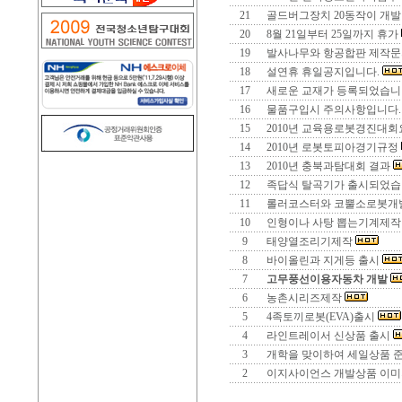
21
골드버그장치 20동작이 개발
20
8월 21일부터 25일까지 휴가
19
발사나무와 항공합판 제작
18
설연휴 휴일공지입니다.
17
새로운 교재가 등록되었습니다.
16
물품구입시 주의사항입니다
15
2010년 교육용로봇경진대
14
2010년 로봇토피아경기규정
13
2010년 충북과탐대회 결과
12
족답식 탈곡기가 출시되었습
11
롤러코스터와 코뿔소로봇개
10
인형이나 사탕 뽑는기계제
9
태양열조리기제작
8
바이올린과 지게등 출시
7
고무풍선이용자동차 개발
6
농촌시리즈제작
5
4족토끼로봇(EVA)출시
4
라인트레이서 신상품 출시
3
개학을 맞이하여 세일상품 
2
이지사이언스 개발상품 이미