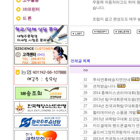
고무줄총
무동력 자동차라고도 하며 원
습니다.
3D프린터
드 론
조립이 쉽고 완성도도 매우 
전체글 목록
31
추석연휴배송지연안내
30
견적받습니다.
29
2014 충북미스코리아대회(
28
2013년 탐구대회문제모음(
27
2014년 전국과학탐구대회
26
할리데이비슨 소품용 개발
25
2013년 과학탐구대회 요강입
24
카드결제와 핸드폰결제가 연
23
골드버그장치30동작이 새로
22
2013년 전국청소년과학탐구