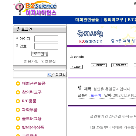
대회관련물품
|
창의력교구
|
R/
아이디
암호
회원가입
암호분실
대회관련물품
제목
: 설연휴 휴일공지입니다.
창의력교구
글쓴이
:
도우미
날짜
: 2012.01.19 1
R/C용품
과학부품
설연휴기간 20-24일 까지는
골드버그용
발명(신)상품
1월 25일부터 택배송 가능합