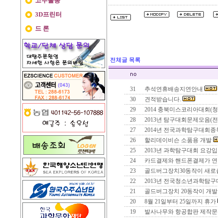
고무줄총
3D프린터
드 론
전체글 목록
31
추석연휴배송지연안내
30
견적받습니다.
29
2014 충북미스코리아대회(
28
2013년 탐구대회문제모음(
27
2014년 전국과학탐구대회
26
할리데이비슨 소품용 개발
25
2013년 과학탐구대회 요강입
24
카드결제와 핸드폰결제가 연
23
골드버그장치30동작이 새로
22
2013년 전국청소년과학탐구
21
골드버그장치 20동작이 개발
20
8월 21일부터 25일까지 휴가
19
발사나무와 항공합판 제작