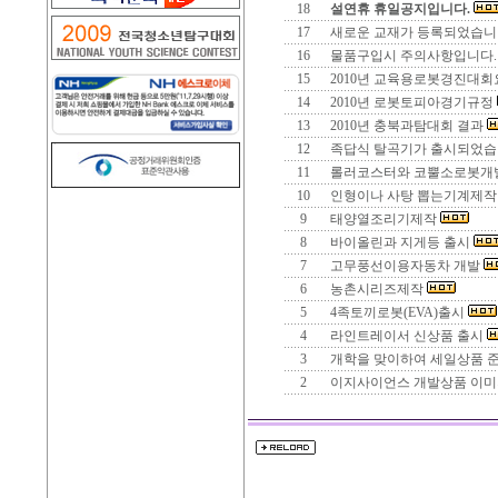
18
설연휴 휴일공지입니다.
17
새로운 교재가 등록되었습니다.
16
물품구입시 주의사항입니다
15
2010년 교육용로봇경진대
14
2010년 로봇토피아경기규정
13
2010년 충북과탐대회 결과
12
족답식 탈곡기가 출시되었습
11
롤러코스터와 코뿔소로봇개
10
인형이나 사탕 뽑는기계제
9
태양열조리기제작
8
바이올린과 지게등 출시
7
고무풍선이용자동차 개발
6
농촌시리즈제작
5
4족토끼로봇(EVA)출시
4
라인트레이서 신상품 출시
3
개학을 맞이하여 세일상품 
2
이지사이언스 개발상품 이미