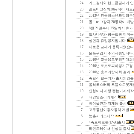
24
카드결제와 핸드폰결제가 연
23
골드버그장치30동작이 새로
22
2013년 전국청소년과학탐구
21
골드버그장치 20동작이 개발
20
8월 21일부터 25일까지 휴가
19
발사나무와 항공합판 제작
18
설연휴 휴일공지입니다.
17
새로운 교재가 등록되었습니다.
16
물품구입시 주의사항입니다
15
2010년 교육용로봇경진대
14
2010년 로봇토피아경기규정
13
2010년 충북과탐대회 결과
12
족답식 탈곡기가 출시되었습
11
롤러코스터와 코뿔소로봇개
10
인형이나 사탕 뽑는기계제
9
태양열조리기제작
8
바이올린과 지게등 출시
7
고무풍선이용자동차 개발
6
농촌시리즈제작
5
4족토끼로봇(EVA)출시
4
라인트레이서 신상품 출시