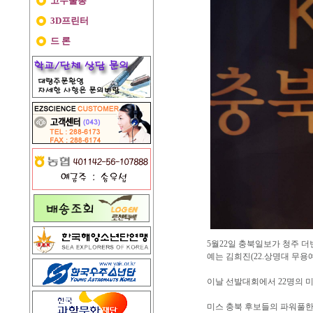
고무줄총
3D프린터
드 론
5월22일 충북일보가 청주 더
예는 김희진(22.상명대 무
이날 선발대회에서 22명의 미
미스 충북 후보들의 파워풀한 