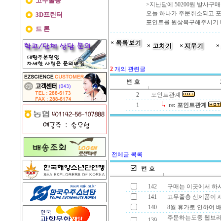
고무줄총
>지난달에 50200원 발사구
오늘 하나가 주문취소되고 
3D프린터
포인트를 원상복구해주시기 
드 론
2
개의 관련글
2
포인트관계
1
re: 포인트관계
전체글 목록
142
구매는 이곳에서 하시
141
고무줄총 신제품이 
140
8월 휴가로 인하여 
주문하는도중 웹브라
139