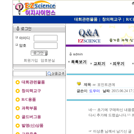
대회관련물품
|
창의력교구
|
R/
아이디
암호
회원가입
암호분실
대회관련물품
제목
: re: 포인트관계
창의력교구
글쓴이
:
도우미
날짜
: 2015.06.24 1
R/C용품
과학부품
네~~ 초기에 구매하신 내용중
다시 추가해 드렸습니다.^^ 
골드버그용
발명(신)상품
☞ 이상훈 님께서 남기신 글