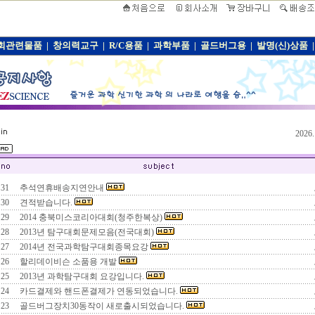
회관련물품
|
창의력교구
|
R/C용품
|
과학부품
|
골드버그용
|
발명(신)상품
|
2026
31
추석연휴배송지연안내
30
견적받습니다.
29
2014 충북미스코리아대회(청주한복상)
28
2013년 탐구대회문제모음(전국대회)
27
2014년 전국과학탐구대회종목요강
26
할리데이비슨 소품용 개발
25
2013년 과학탐구대회 요강입니다.
24
카드결제와 핸드폰결제가 연동되었습니다.
23
골드버그장치30동작이 새로출시되었습니다.