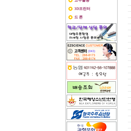
고무줄총
3D프린터
드 론