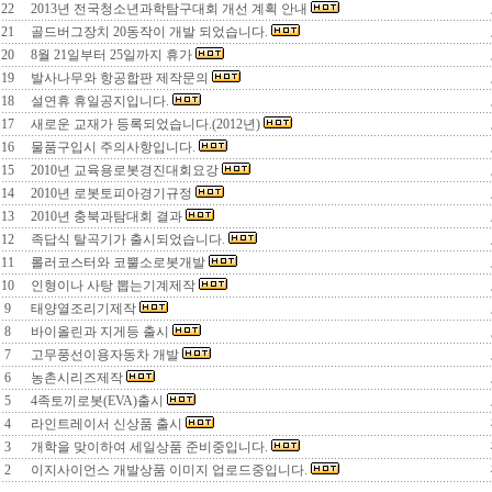
22
2013년 전국청소년과학탐구대회 개선 계획 안내
21
골드버그장치 20동작이 개발 되었습니다.
20
8월 21일부터 25일까지 휴가
19
발사나무와 항공합판 제작문의
18
설연휴 휴일공지입니다.
17
새로운 교재가 등록되었습니다.(2012년)
16
물품구입시 주의사항입니다.
15
2010년 교육용로봇경진대회요강
14
2010년 로봇토피아경기규정
13
2010년 충북과탐대회 결과
12
족답식 탈곡기가 출시되었습니다.
11
롤러코스터와 코뿔소로봇개발
10
인형이나 사탕 뽑는기계제작
9
태양열조리기제작
8
바이올린과 지게등 출시
7
고무풍선이용자동차 개발
6
농촌시리즈제작
5
4족토끼로봇(EVA)출시
4
라인트레이서 신상품 출시
3
개학을 맞이하여 세일상품 준비중입니다.
2
이지사이언스 개발상품 이미지 업로드중입니다.