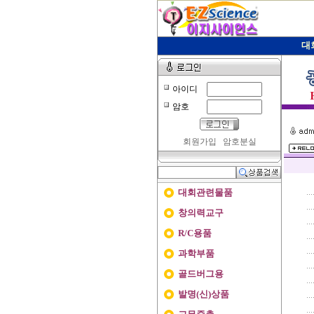
대
아이디
암호
회원가입
암호분실
대회관련물품
창의력교구
R/C용품
과학부품
골드버그용
발명(신)상품