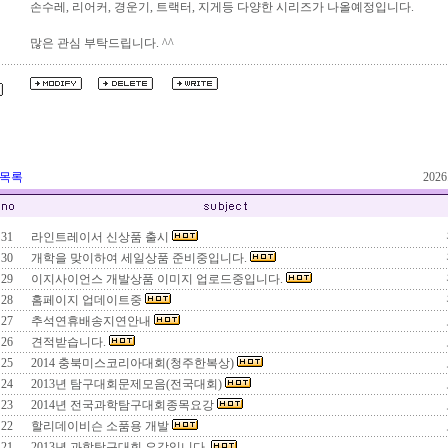
손수레, 리어커, 경운기, 트랙터, 지게등 다양한 시리즈가 나올예정입니다.
많은 관심 부탁드립니다. ^^
 목록
202
31
라인트레이서 신상품 출시
30
개학을 맞이하여 세일상품 준비중입니다.
29
이지사이언스 개발상품 이미지 업로드중입니다.
28
홈페이지 업데이트중
27
추석연휴배송지연안내
26
견적받습니다.
25
2014 충북미스코리아대회(청주한복상)
24
2013년 탐구대회문제모음(전국대회)
23
2014년 전국과학탐구대회종목요강
22
할리데이비슨 소품용 개발
21
2013년 과학탐구대회 요강입니다.