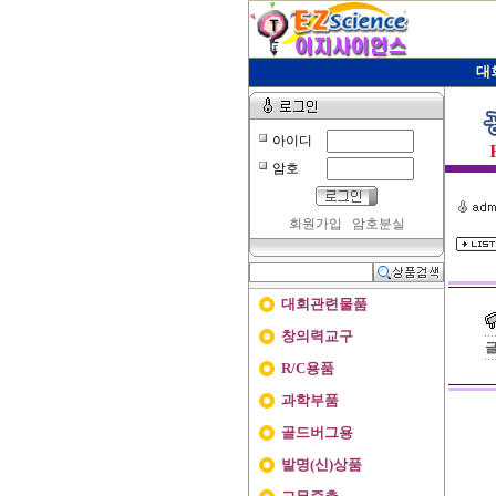
대
아이디
암호
회원가입
암호분실
대회관련물품
창의력교구
R/C용품
과학부품
골드버그용
발명(신)상품