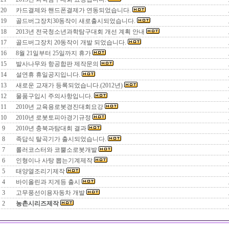
20
카드결제와 핸드폰결제가 연동되었습니다.
19
골드버그장치30동작이 새로출시되었습니다.
18
2013년 전국청소년과학탐구대회 개선 계획 안내
17
골드버그장치 20동작이 개발 되었습니다.
16
8월 21일부터 25일까지 휴가
15
발사나무와 항공합판 제작문의
14
설연휴 휴일공지입니다.
13
새로운 교재가 등록되었습니다.(2012년)
12
물품구입시 주의사항입니다.
11
2010년 교육용로봇경진대회요강
10
2010년 로봇토피아경기규정
9
2010년 충북과탐대회 결과
8
족답식 탈곡기가 출시되었습니다.
7
롤러코스터와 코뿔소로봇개발
6
인형이나 사탕 뽑는기계제작
5
태양열조리기제작
4
바이올린과 지게등 출시
3
고무풍선이용자동차 개발
2
농촌시리즈제작