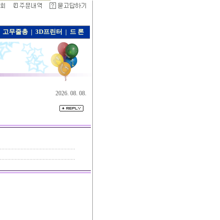
고무줄총
|
3D프린터
|
드 론
2026. 08. 08.