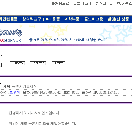
회관련물품
|
창의력교구
|
R/C용품
|
과학부품
|
골드버그용
|
발명(신)상품
|
제목
: 농촌시리즈제작
글쓴이
:
도우미
날짜
: 2008.10.30 09:55:42
조회
: 9305
글쓴이 IP
: 59.31.157.151
안녕하세요 이지사이언스입니다.
이번에 새로 농촌시리즈를 개발하였습니다.