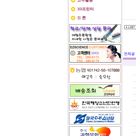
고무줄총
3D프린터
드 론
전체글