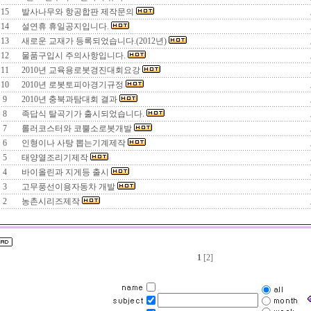
15
발사나무와 항공합판 제작문의
14
설연휴 휴일공지입니다.
13
새로운 교재가 등록되었습니다.(2012년)
12
물품구입시 주의사항입니다.
11
2010년 교육용로봇경진대회요강
10
2010년 로봇토피아경기규정
9
2010년 충북과탐대회 결과
8
족답식 탈곡기가 출시되었습니다.
7
롤러코스터와 코뿔소로봇개발
6
인형이나 사탕 뽑는기계제작
5
태양열조리기제작
4
바이올린과 지게등 출시
3
고무풍선이용자동차 개발
2
농촌시리즈제작
1
[2]