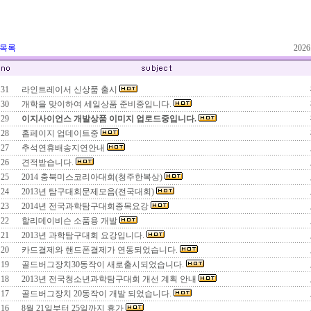
 목록
202
31
라인트레이서 신상품 출시
30
개학을 맞이하여 세일상품 준비중입니다.
29
이지사이언스 개발상품 이미지 업로드중입니다.
28
홈페이지 업데이트중
27
추석연휴배송지연안내
26
견적받습니다.
25
2014 충북미스코리아대회(청주한복상)
24
2013년 탐구대회문제모음(전국대회)
23
2014년 전국과학탐구대회종목요강
22
할리데이비슨 소품용 개발
21
2013년 과학탐구대회 요강입니다.
20
카드결제와 핸드폰결제가 연동되었습니다.
19
골드버그장치30동작이 새로출시되었습니다.
18
2013년 전국청소년과학탐구대회 개선 계획 안내
17
골드버그장치 20동작이 개발 되었습니다.
16
8월 21일부터 25일까지 휴가