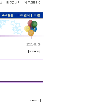
고무줄총
|
3D프린터
|
드 론
2026. 08. 08.