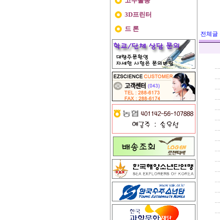
고무줄총
3D프린터
드 론
전체글