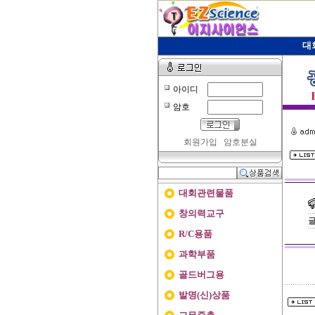
대
아이디
암호
회원가입
암호분실
대회관련물품
창의력교구
R/C용품
과학부품
골드버그용
발명(신)상품