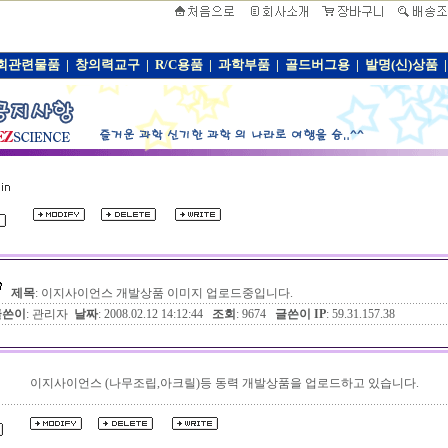
회관련물품
|
창의력교구
|
R/C용품
|
과학부품
|
골드버그용
|
발명(신)상품
|
제목
: 이지사이언스 개발상품 이미지 업로드중입니다.
글쓴이
: 관리자
날짜
: 2008.02.12 14:12:44
조회
: 9674
글쓴이 IP
: 59.31.157.38
이지사이언스 (나무조립,아크릴)등 동력 개발상품을 업로드하고 있습니다.